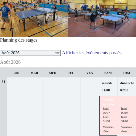
Planning des stages
Sélection
Afficher les évènements passés
du
Août 2026
mois
LUN
MAR
MER
JEU
VEN
SAM
DIM
31
samedi
dimanche
01
/
08
02
/
08
Vacanc
Vacanc
es d'été
es d'été
lundi
lundi
06
/
07
–
06
/
07
–
lundi
lundi
31
/
08
31
/
08
Vacances
Vacances
d'été
d'été