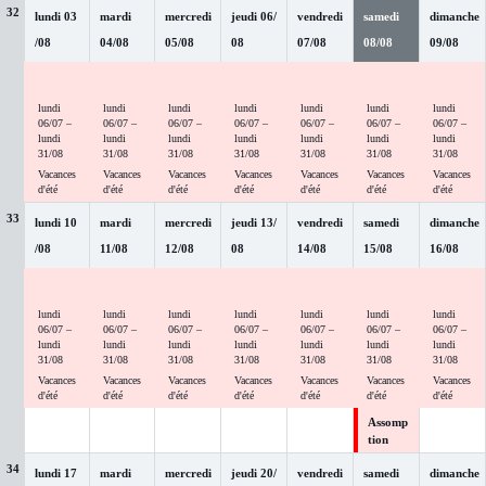
32
lundi
03
mardi
mercredi
jeudi
06
/
vendredi
samedi
dimanche
/
08
04
/
08
05
/
08
08
07
/
08
08
/
08
09
/
08
Vacanc
Vacanc
Vacanc
Vacanc
Vacanc
Vacanc
Vacanc
es d'été
es d'été
es d'été
es d'été
es d'été
es d'été
es d'été
lundi
lundi
lundi
lundi
lundi
lundi
lundi
06
/
07
–
06
/
07
–
06
/
07
–
06
/
07
–
06
/
07
–
06
/
07
–
06
/
07
–
lundi
lundi
lundi
lundi
lundi
lundi
lundi
31
/
08
31
/
08
31
/
08
31
/
08
31
/
08
31
/
08
31
/
08
Vacances
Vacances
Vacances
Vacances
Vacances
Vacances
Vacances
d'été
d'été
d'été
d'été
d'été
d'été
d'été
33
lundi
10
mardi
mercredi
jeudi
13
/
vendredi
samedi
dimanche
/
08
11
/
08
12
/
08
08
14
/
08
15
/
08
16
/
08
Vacanc
Vacanc
Vacanc
Vacanc
Vacanc
Vacanc
Vacanc
es d'été
es d'été
es d'été
es d'été
es d'été
es d'été
es d'été
lundi
lundi
lundi
lundi
lundi
lundi
lundi
06
/
07
–
06
/
07
–
06
/
07
–
06
/
07
–
06
/
07
–
06
/
07
–
06
/
07
–
lundi
lundi
lundi
lundi
lundi
lundi
lundi
31
/
08
31
/
08
31
/
08
31
/
08
31
/
08
31
/
08
31
/
08
Vacances
Vacances
Vacances
Vacances
Vacances
Vacances
Vacances
d'été
d'été
d'été
d'été
d'été
d'été
d'été
Assomp
tion
34
lundi
17
mardi
mercredi
jeudi
20
/
vendredi
samedi
dimanche