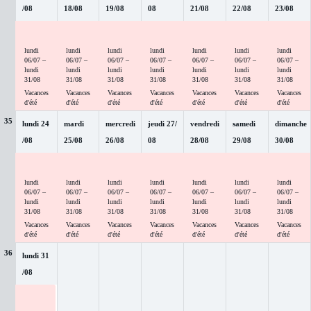
/
08
18
/
08
19
/
08
08
21
/
08
22
/
08
23
/
08
Vacanc
Vacanc
Vacanc
Vacanc
Vacanc
Vacanc
Vacanc
es d'été
es d'été
es d'été
es d'été
es d'été
es d'été
es d'été
lundi
lundi
lundi
lundi
lundi
lundi
lundi
06
/
07
–
06
/
07
–
06
/
07
–
06
/
07
–
06
/
07
–
06
/
07
–
06
/
07
–
lundi
lundi
lundi
lundi
lundi
lundi
lundi
31
/
08
31
/
08
31
/
08
31
/
08
31
/
08
31
/
08
31
/
08
Vacances
Vacances
Vacances
Vacances
Vacances
Vacances
Vacances
d'été
d'été
d'été
d'été
d'été
d'été
d'été
35
lundi
24
mardi
mercredi
jeudi
27
/
vendredi
samedi
dimanche
/
08
25
/
08
26
/
08
08
28
/
08
29
/
08
30
/
08
Vacanc
Vacanc
Vacanc
Vacanc
Vacanc
Vacanc
Vacanc
es d'été
es d'été
es d'été
es d'été
es d'été
es d'été
es d'été
lundi
lundi
lundi
lundi
lundi
lundi
lundi
06
/
07
–
06
/
07
–
06
/
07
–
06
/
07
–
06
/
07
–
06
/
07
–
06
/
07
–
lundi
lundi
lundi
lundi
lundi
lundi
lundi
31
/
08
31
/
08
31
/
08
31
/
08
31
/
08
31
/
08
31
/
08
Vacances
Vacances
Vacances
Vacances
Vacances
Vacances
Vacances
d'été
d'été
d'été
d'été
d'été
d'été
d'été
36
lundi
31
/
08
Vacanc
es d'été