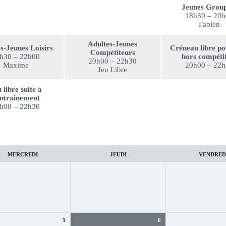
Jeunes Group
18h30 – 20
Fabien
Adultes-Jeunes
s-Jeunes Loisirs
Créneau libre po
Compétiteurs
h30 – 22h00
hors compéti
20h00 – 22h30
Maxime
20h00 – 22
Jeu Libre
 libre suite à
entraînement
h00 – 22h30
MERCREDI
JEUDI
VENDRED
5
6