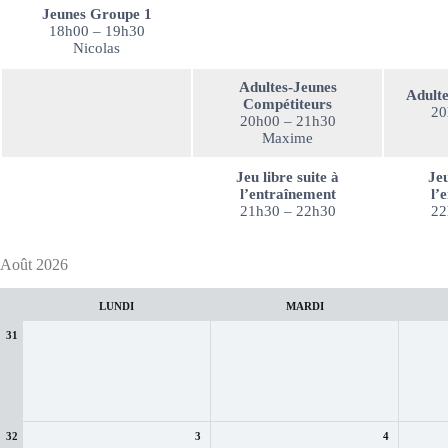
Jeunes Groupe 1
18h00 – 19h30
Nicolas
Adultes-Jeunes
Adulte
Compétiteurs
20
20h00 – 21h30
Maxime
Jeu libre suite à
Jeu
l’entraînement
l’
21h30 – 22h30
22
Sélection
Août 2026
du
mois
LUNDI
MARDI
31
32
3
4