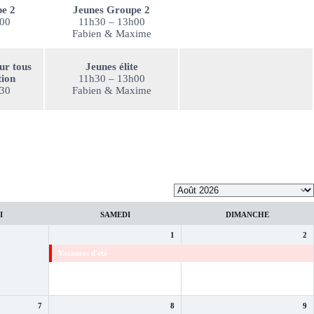
e 2
Jeunes Groupe 2
h00
11h30 – 13h00
Fabien & Maxime
ur tous
Jeunes élite
tion
11h30 – 13h00
h30
Fabien & Maxime
I
SAMEDI
DIMANCHE
1
2
Vacances d'été
Vacances d'été
7
8
9