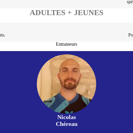
spé
ADULTES + JEUNES
ts.
Po
Entraineurs
Nicolas
Chéreau