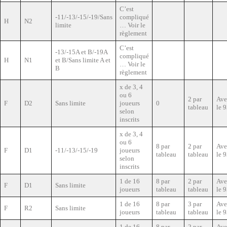
C’est
-11/-13/-15/-19/Sans
compliqué
H
N2
limite
… Voir le
règlement
C’est
-13/-15A et B/-19A
compliqué
H
N1
et B/Sans limite A et
… Voir le
B
règlement
x de 3, 4
ou 6
2 par
Ave
F
D2
Sans limite
joueurs
0
tableau
le 
selon
inscrits
x de 3, 4
ou 6
8 par
2 par
Ave
F
D1
-11/-13/-15/-19
joueurs
tableau
tableau
le 
selon
inscrits
1 de 16
8 par
2 par
Ave
F
D1
Sans limite
joueurs
tableau
tableau
le 
1 de 16
8 par
3 par
Ave
F
R2
Sans limite
joueurs
tableau
tableau
le 
1 de 16
8 par
2 par
Ave