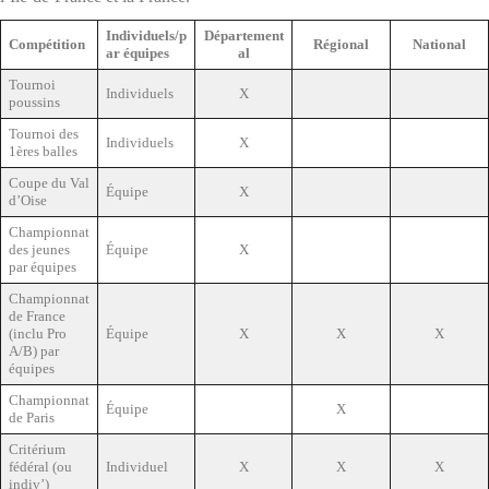
Individuels/p
Département
Compétition
Régional
National
ar équipes
al
Tournoi
Individuels
X
poussins
Tournoi des
Individuels
X
1ères balles
Coupe du Val
Équipe
X
d’Oise
Championnat
des jeunes
Équipe
X
par équipes
Championnat
de France
(inclu Pro
Équipe
X
X
X
A/B) par
équipes
Championnat
Équipe
X
de Paris
Critérium
fédéral (ou
Individuel
X
X
X
indiv’)