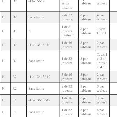
H
D2
-13/-15/-19
selon
tableau
tableau
inscrits
2 de 32
8 par
4 par
H
D2
Sans limite
joueurs
tableau
tableau
1 de 8
8 par
1 vers
H
D1
-9
joueurs
tableau
D1 -11
minimum
1 de 16
8 par
2 par
H
D1
-11/-13/-15/-19
joueurs
tableau
tableau
Tours 1
1 de 32
8 par
et 3 : 4,
H
D1
Sans limite
joueurs
tableau
Tours 2
et 4 : 3
3 de 16
8 par
2 par
H
R2
-11/-13/-15/-19
joueurs
tableau
tableau
2 de 32
8 par
6 par
H
R2
Sans limite
joueurs
tableau
tableau
1 de 16
8 par
3 par
H
R1
-11/-13/-15/-19
joueurs
tableau
tableau
1 de 32
8 par
6 par
H
R1
Sans limite
joueurs
tableau
tableau