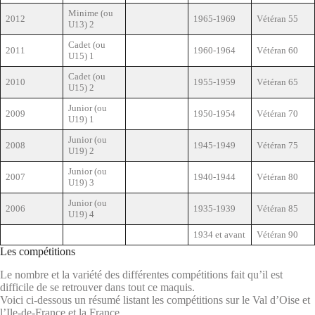
Minime (ou
2012
1965-1969
Vétéran 55
U13) 2
Cadet (ou
2011
1960-1964
Vétéran 60
U15) 1
Cadet (ou
2010
1955-1959
Vétéran 65
U15) 2
Junior (ou
2009
1950-1954
Vétéran 70
U19) 1
Junior (ou
2008
1945-1949
Vétéran 75
U19) 2
Junior (ou
2007
1940-1944
Vétéran 80
U19) 3
Junior (ou
2006
1935-1939
Vétéran 85
U19) 4
1934 et avant
Vétéran 90
Les compétitions
Le nombre et la variété des différentes compétitions fait qu’il est
difficile de se retrouver dans tout ce maquis.
Voici ci-dessous un résumé listant les compétitions sur le Val d’Oise et
l’Ile-de-France et la France.