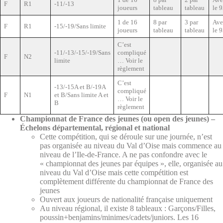
F
R1
-11/-13
joueurs
tableau
tableau
le 
1 de 16
8 par
3 par
Ave
F
R1
-15/-19/Sans limite
joueurs
tableau
tableau
le 
C’est
-11/-13/-15/-19/Sans
compliqué
F
N2
limite
… Voir le
règlement
C’est
-13/-15A et B/-19A
compliqué
F
N1
et B/Sans limite A et
… Voir le
B
règlement
Championnat de France des jeunes (ou open des jeunes)
–
Échelons départemental, régional et national
Cette compétition, qui se déroule sur une journée, n’est
pas organisée au niveau du Val d’Oise mais commence au
niveau de l’Ile-de-France. A ne pas confondre avec le
« championnat des jeunes par équipes », elle, organisée au
niveau du Val d’Oise mais cette compétition est
complètement différente du championnat de France des
jeunes
Ouvert aux joueurs de nationalité française uniquement
Au niveau régional, il existe 8 tableaux : Garçons/Filles,
poussin+benjamins/minimes/cadets/juniors. Les 16