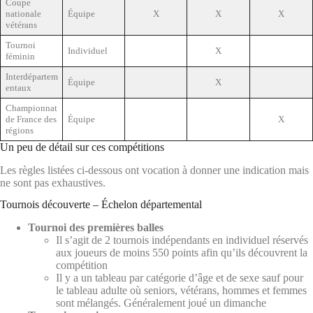
Coupe
nationale
Équipe
X
X
X
vétérans
Tournoi
Individuel
X
féminin
Interdépartem
Équipe
X
entaux
Championnat
de France des
Équipe
X
régions
Un peu de détail sur ces compétitions
Les règles listées ci-dessous ont vocation à donner une indication mais
ne sont pas exhaustives.
Tournois découverte – Échelon départemental
Tournoi des premières balles
Il s’agit de 2 tournois indépendants en individuel réservés
aux joueurs de moins 550 points afin qu’ils découvrent la
compétition
Il y a un tableau par catégorie d’âge et de sexe sauf pour
le tableau adulte où seniors, vétérans, hommes et femmes
sont mélangés. Généralement joué un dimanche