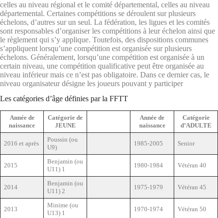
celles au niveau régional et le comité départemental, celles au niveau
départemental. Certaines compétitions se déroulent sur plusieurs
échelons, d’autres sur un seul. La fédération, les ligues et les comités
sont responsables d’organiser les compétitions à leur échelon ainsi que
le règlement qui s’y applique. Toutefois, des dispositions communes
s’appliquent lorsqu’une compétition est organisée sur plusieurs
échelons. Généralement, lorsqu’une compétition est organisée à un
certain niveau, une compétition qualificative peut être organisée au
niveau inférieur mais ce n’est pas obligatoire. Dans ce dernier cas, le
niveau organisateur désigne les joueurs pouvant y participer
Les catégories d’âge définies par la FFTT
Année de
Catégorie de
Année de
Catégorie
naissance
JEUNE
naissance
d’ADULTE
Poussin (ou
2016 et après
1985-2005
Senior
U9)
Benjamin (ou
2015
1980-1984
Vétéran 40
U11) 1
Benjamin (ou
2014
1975-1979
Vétéran 45
U11) 2
Minime (ou
2013
1970-1974
Vétéran 50
U13) 1