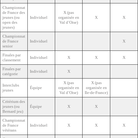
Championnat
de France des
X (pas
jeunes (ou
Individuel
organisée en
X
X
open des
Val d’Oise)
jeunes)
Championnat
de France
Individuel
X
senior
Finales par
Individuel
X
X
X
classement
Finales par
Individuel
X
catégorie
X (pas
X (pas
Interclubs
Équipe
organisée en
organisée en
jeunes
Val d’Oise)
Ile-de-France)
Critérium des
jeunes (ou
Équipe
X
X
Bernard jeu)
Championnat
de France
Individuel
X
X
X
vétérans