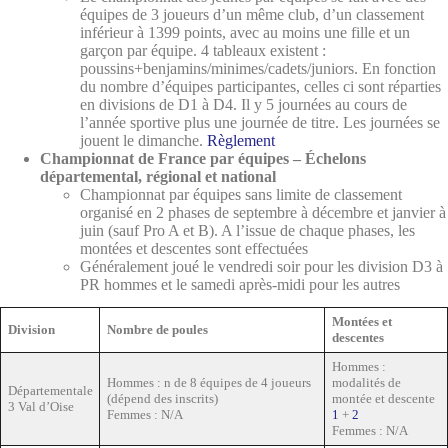
équipes de 3 joueurs d’un même club, d’un classement
inférieur à 1399 points, avec au moins une fille et un
garçon par équipe. 4 tableaux existent :
poussins+benjamins/minimes/cadets/juniors. En fonction
du nombre d’équipes participantes, celles ci sont réparties
en divisions de D1 à D4. Il y 5 journées au cours de
l’année sportive plus une journée de titre. Les journées se
jouent le dimanche.
Règlement
Championnat de France par équipes – Échelons
départemental, régional et national
Championnat par équipes sans limite de classement
organisé en 2 phases de septembre à décembre et janvier à
juin (sauf Pro A et B). A l’issue de chaque phases, les
montées et descentes sont effectuées
Généralement joué le vendredi soir pour les division D3 à
PR hommes et le samedi après-midi pour les autres
Montées et
Division
Nombre de poules
descentes
Hommes :
Hommes : n de 8 équipes de 4 joueurs
modalités de
Départementale
(dépend des inscrits)
montée et descente
3 Val d’Oise
Femmes : N/A
1
+
2
Femmes : N/A