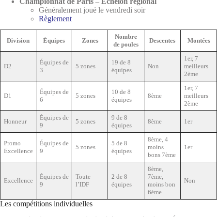
Championnat de Paris – Échelon régional
Généralement joué le vendredi soir
Règlement
Nombre
Division
Équipes
Zones
Descentes
Montées
de poules
1er, 7
Équipes de
19 de 8
D2
5 zones
Non
meilleurs
3
équipes
2ème
1er, 7
Équipes de
10 de 8
D1
5 zones
8ème
meilleurs
6
équipes
2ème
Équipes de
9 de 8
Honneur
5 zones
8ème
1er
9
équipes
8ème, 4
Promo
Équipes de
5 de 8
5 zones
moins
1er
Excellence
9
équipes
bons 7ème
8ème,
Équipes de
Toute
2 de 8
7ème,
Excellence
Non
9
l’IDF
équipes
moins bon
6ème
Les compétitions individuelles