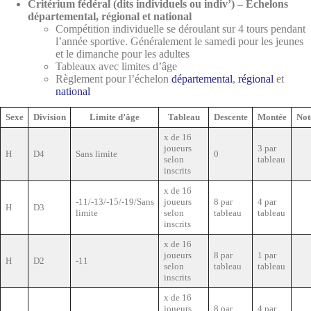
Critérium fédéral (dits individuels ou indiv’)
– Échelons
départemental, régional et national
Compétition individuelle se déroulant sur 4 tours pendant
l’année sportive. Généralement le samedi pour les jeunes
et le dimanche pour les adultes
Tableaux avec limites d’âge
Règlement pour l’échelon
départemental
,
régional
et
national
Sexe
Division
Limite d’âge
Tableau
Descente
Montée
Not
x de 16
joueurs
3 par
H
D4
Sans limite
0
selon
tableau
inscrits
x de 16
-11/-13/-15/-19/Sans
joueurs
8 par
4 par
H
D3
limite
selon
tableau
tableau
inscrits
x de 16
joueurs
8 par
1 par
H
D2
-11
selon
tableau
tableau
inscrits
x de 16
joueurs
8 par
4 par