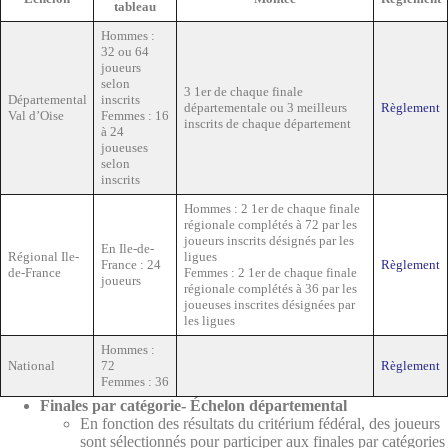
tableau
Hommes :
32 ou 64
joueurs
selon
3 1er de chaque finale
Départemental
inscrits
départementale ou 3 meilleurs
Règlement
Val d’Oise
Femmes : 16
inscrits de chaque département
à 24
joueuses
selon
inscrits
Hommes : 2 1er de chaque finale
régionale complétés à 72 par les
joueurs inscrits désignés par les
En Ile-de-
Régional Ile-
ligues
France : 24
Règlement
de-France
Femmes : 2 1er de chaque finale
joueurs
régionale complétés à 36 par les
joueuses inscrites désignées par
les ligues
Hommes :
National
72
Règlement
Femmes : 36
Finales par catégorie-
Échelon départemental
En fonction des résultats du critérium fédéral, des joueurs
sont sélectionnés pour participer aux finales par catégories